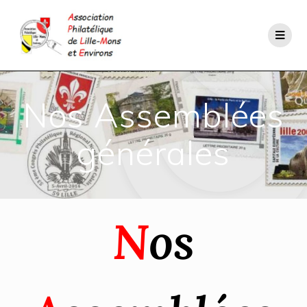
Nos Assemblées
générales
N
os