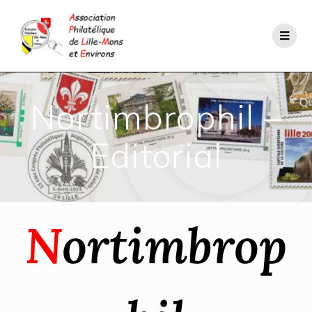
Nortimbrophil –
Editorial
N
ortimbrop