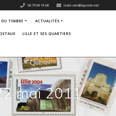
06 79 69 16 68
isatis.van@laposte.net
 DU TIMBRE
ACTUALITÉS
POSTAUX
LILLE ET SES QUARTIERS
 22 mai 2011