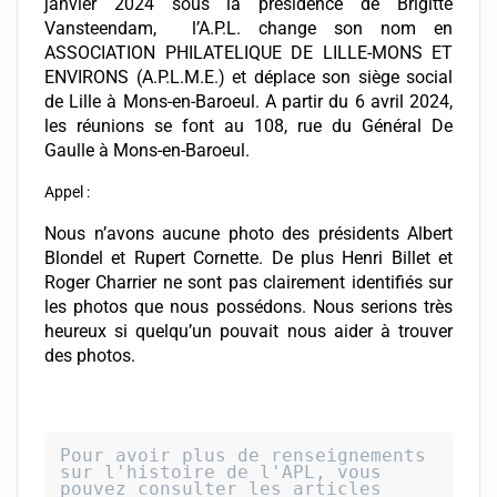
janvier 2024 sous la présidence de Brigitte
Vansteendam, l’A.P.L. change son nom en
ASSOCIATION PHILATELIQUE DE LILLE-MONS ET
ENVIRONS (A.P.L.M.E.) et déplace son siège social
de Lille à Mons-en-Baroeul. A partir du 6 avril 2024,
les réunions se font au 108, rue du Général De
Gaulle à Mons-en-Baroeul.
Appel :
Nous n’avons aucune photo des présidents Albert
Blondel et Rupert Cornette. De plus Henri Billet et
Roger Charrier ne sont pas clairement identifiés sur
les photos que nous possédons. Nous serions très
heureux si quelqu’un pouvait nous aider à trouver
des photos.
Pour avoir plus de renseignements 
sur l'histoire de l'APL, vous 
pouvez consulter les articles 