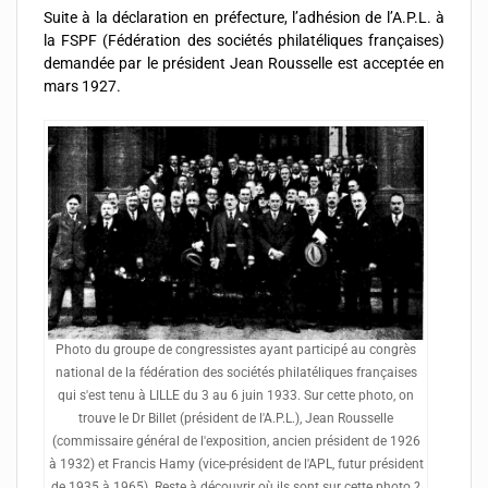
Suite à la déclaration en préfecture, l’adhésion de l’A.P.L. à
la FSPF (Fédération des sociétés philatéliques françaises)
demandée par le président Jean Rousselle est acceptée en
mars 1927.
Photo du groupe de congressistes ayant participé au congrès
national de la fédération des sociétés philatéliques françaises
qui s'est tenu à LILLE du 3 au 6 juin 1933. Sur cette photo, on
trouve le Dr Billet (président de l'A.P.L.), Jean Rousselle
(commissaire général de l'exposition, ancien président de 1926
à 1932) et Francis Hamy (vice-président de l'APL, futur président
de 1935 à 1965). Reste à découvrir où ils sont sur cette photo ?