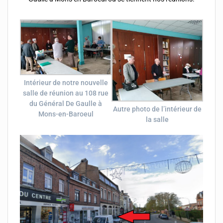
Intérieur de notre nouvelle
salle de réunion au 108 rue
du Général De Gaulle à
Autre photo de l’intérieur de
Mons-en-Baroeul
la salle