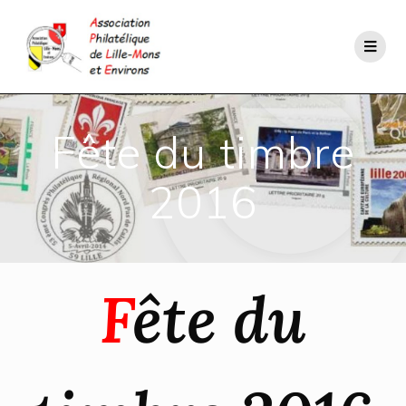
Fête du timbre
2016
F
ête du