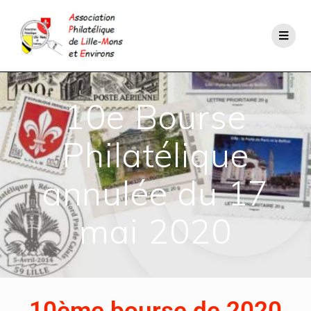
10e Bourse
Philatélique
annulée du 17
mai 2020
10ème bourse de 2020