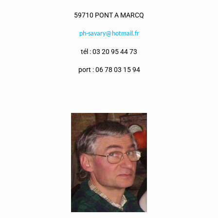
59710 PONT A MARCQ​
ph-savary@hotmail.fr
tél :
03 20 95 44 73
port :
06 78 03 15 94