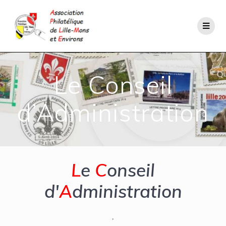
Le Conseil
d’Administration
L
e
C
onseil
d'
A
dministration
.