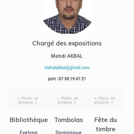
Chargé des expositions
Mehdi AKBAL
mehdiakbal@gmail.com
port : 07 58 19 47 21
< Photo en 
< Photo en 
< Photo en 
attente > 
attente >  
attente >  
Bibliothèque
Tombolas
Fête du
timbre
Evelyne
Dominique