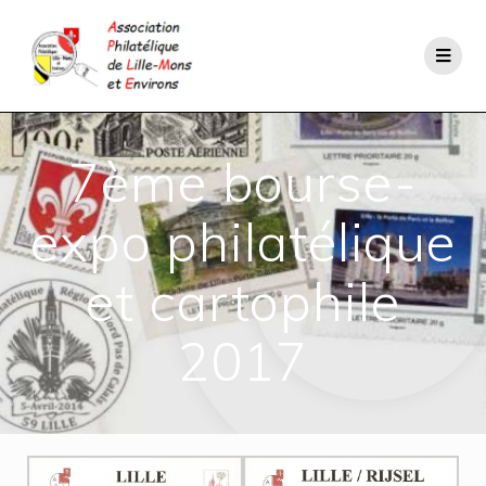
7ème bourse-
expo philatélique
et cartophile
2017