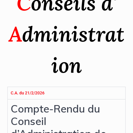
C
onseils d'
A
dministrat
ion
C.A. du 21/2/2026
Compte-Rendu du
Conseil