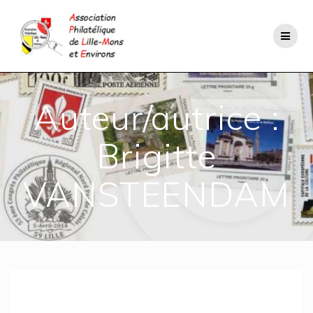
Passer
au
contenu
Auteur/autrice :
Brigitte
VANSTEENDAM